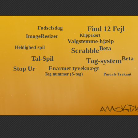
Fødselsdag
Find 12 Fejl
ImageResizer
Klippekort
Valgstemme-hjælp
Heldighed-spil
Beta
Scrabble
Tal-Spil
Beta
Tag-system
Stop Ur
Enarmet tyveknægt
Tog nummer (S-tog)
Pascals Trekant